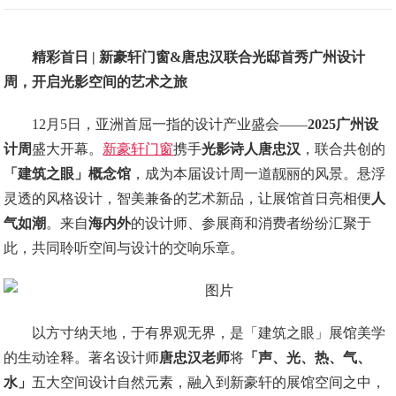
精彩首日 | 新豪轩门窗&唐忠汉联合光邸首秀广州设计
周，开启光影空间的艺术之旅
12月5日，亚洲首屈一指的设计产业盛会——
2025广州设
计周
盛大开幕。
新豪轩门窗
携手
光影诗人唐忠汉
，联合共创的
「建筑之眼」概念馆
，成为本届设计周一道靓丽的风景。悬浮
灵透的风格设计，智美兼备的艺术新品，让展馆首日亮相便
人
气如潮
。来自
海内外
的设计师、参展商和消费者纷纷汇聚于
此，共同聆听空间与设计的交响乐章。
以方寸纳天地，于有界观无界，是「建筑之眼」展馆美学
的生动诠释。著名设计师
唐忠汉老师
将
「声、光、热、气、
水」
五大空间设计自然元素，融入到新豪轩的展馆空间之中，