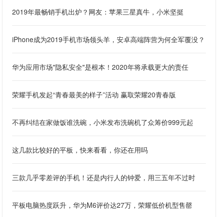
2019年最畅销手机出炉？网友：苹果三星真牛，小米坚挺
iPhone成为2019手机市场领头羊，安卓高端阵营为何全军覆没？
华为应用市场"隐私安全"是根本！2020年将承载更大的责任
荣耀手机发起“青春最美的样子”活动 赢取荣耀20青春版
不再纠结在家做饭谁洗碗，小米发布洗碗机了众筹价999元起
这几款比较好的平板，快来看看，你还在用吗
三款几乎零差评的手机！还是内行人的钟爱，用三五年不过时
平板电脑热度跃升，华为M6评价达27万，荣耀低价机型售罄