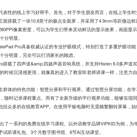
是较有代表性的线上学习好帮手。首先，对于学生朋友而言，在线上学生时
o正面搭载了一块10.8英寸的极点全面屏，并采用了4.9mm等距微边框
率和280PPI像素密度，可以为学生们带来灵动鲜活的显示效果，画面显
十分明显。
ePad Pro具备权威认证的专业护眼模式，特别打造了多重护眼功能
十分明显，完全可以打消家长的顾虑。
搭载了四声道&amp;四扬声器音响系统，并支持Histen 6.0多声道3
的时候沉浸感更强，就像真的进入了教室听老师讲课一样，注意力
适合学生群体的特色功能：智慧分屏和平行视界。通过智慧分屏功能，在学
，随时记录课程重点。而有了全新升级的平行视界功能，能够实现
中就包括众多的在线教育APP。在使用平板电脑时无需频繁翻转屏幕，始
出了一系列的免费在线学习课程。以外语教学品牌VIPKID为例，为
户赠予试听课礼包、3个月数字图书馆、6节Ai互动课堂。