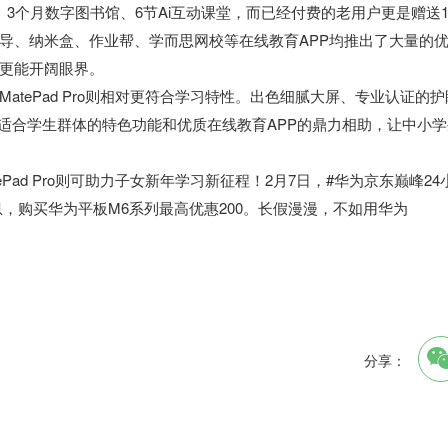
3个月数字图书馆、6节Ai互动课堂，而已经付费的老用户更是赠送1
导、纳米盒、作业帮、学而思网校等在线教育APP均推出了大量的
更能开阔眼界。
tePad Pro则相对更符合学习特性。出色细腻大屏、专业认证的护
以适合学生群体的特色功能和优质在线教育APP的鼎力相助，让中小学
ad Pro则可助力子女新年学习新征程！2月7日，#华为京东巅峰24
期免息，购买华为平板M6系列最高优惠200。长假漫漫，不如用华为
分享：