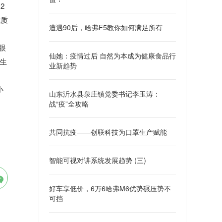
2
优质
遭遇90后，哈弗F5教你如何满足所有
眼
仙她：疫情过后 自然为本成为健康食品行
生
业新趋势
小
山东沂水县泉庄镇党委书记李玉涛：
战“疫”全攻略
共同抗疫——创联科技为口罩生产赋能
智能可视对讲系统发展趋势 (三)
好车享低价，6万6哈弗M6优势碾压势不
可挡