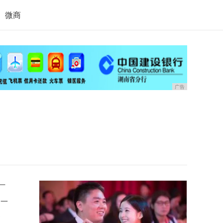
微商
广告
厂
，一
那