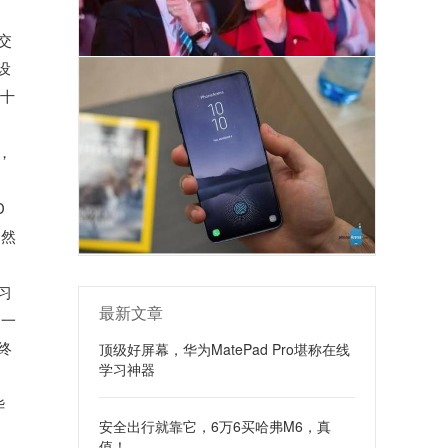
交
设
示十
，
D
自然
习
最新文章
同一
终
顶级好屏幕，华为MatePad Pro堪称在线
学习神器
华
安全出行就靠它，6万6买哈弗M6，真
值！