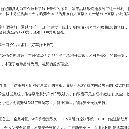
的新冠肺炎则
为车企拉开
了线上营销的序幕，哈
弗
品牌敏锐地嗅到了这一时机，
音、快手等短视频平台，哈
弗
全国
4
S
店开展百人
直播团
近千场线上直播，让
消
度可谓空前。通过“好车一口价”活动，线上订购售价
7.8
万元的哈
弗
M6
超值版，
合
钜惠至
高
8500
元，还有
1000
元现金礼。
车一口价”，右图为“好车折上折”）
”超值金融政策：
首付仅
1.5
万起即可全包落地开回家，还可享受
5
年的超长贷，
题，体现了哈
弗
品牌为用户
着想的服务理念。
年货’”，这表明人们对健康出行的重视。而哈
弗
M6
搭载的同级独有的“双温区
粉尘过滤系统，能够吸附从汽车外部飘进的、肉眼看不见
的细小微粒
(
如灰尘、
还可进店免费升级
N95
空调滤芯，为健康加码，保障安全无忧出行。
配备上，
全
系标配
ESP
车身稳定系统、
TCS
牵引力控制系统、
HHC
（坡道辅助系
统，全方位安全加持，构筑安全守护之力。在被动安全上，采用高刚性笼式车身