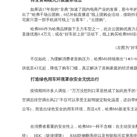
转变营销模式
升级服务理念
如果说
17
年前的“非典”加速了
国内电商产业
的发展，那今年
出了“哈
弗
千场云团购，
6
亿补贴直播送”线上
团购会活动
，借助抖
宅家只需
一部手机
就可线上
“云看车”，“云团购”。
哈
弗
M
6
作为哈
弗
品牌旗下主力车型之一，此次云团
购优惠
力
直接优惠
0.4
万元；或在“好车折上折”活动下，线上购买哈
弗
M6
综
（左图为“好
不仅如此，为缓解
消费者首购压力
，哈
弗
M6
持续推出“
1
➕
5=6
供低至
43
元起，降低了购车门槛，真正解决了
首购家庭
的经济难
打造绿色用车环境
罩你安全
无忧出行
疫情期间许多人调侃：“万万没想到口罩居然成了如此抢手的‘
空调
后排空调出风口”不仅可以享受主副驾驶定制化温度，还自带
尘等
)
，营造出绿色安全的用车环境，而且
4
月，哈
弗
M6
新老车主
在消费者看重的安全性上，哈
弗
M6
一样不含糊：在主动安全
统）、
HDC
（陡坡缓降）、
RMI
防侧翻系统以及智能胎压监测系