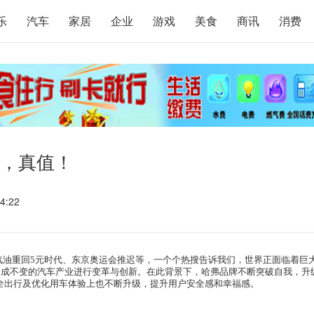
乐
汽车
家居
企业
游戏
美食
商讯
消费
6，真值！
4:22
汽油重回
5
元时代、东京奥运会推迟等，一个个
热搜告诉
我们，世界正面临着巨
一成不变的汽车产业进行变革与创新。在此背景下，
哈
弗
品牌不断突破自我，升
全出行及优化用车体验上也不断升级，
提升用户安全感和幸福感。