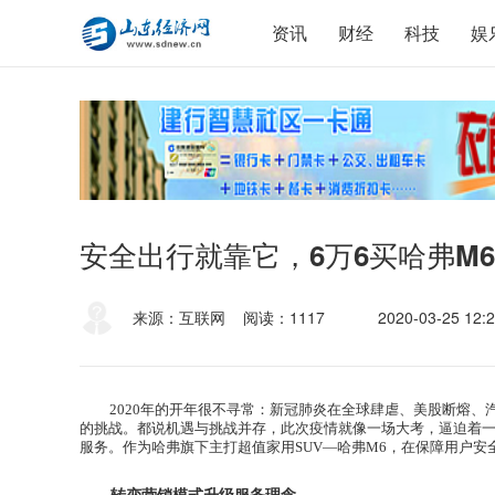
资讯
财经
科技
娱
安全出行就靠它，6万6买哈弗M
来源：互联网
阅读：1117
2020-03-25 12:2
2020
年的开年很不寻常：新冠肺炎在全球肆虐、美
股断熔
、
的挑战。都说机遇与挑战并存，此次疫情就像一场大考，
逼迫着
服务。作为哈
弗旗下主
打超值家用
SUV
—哈
弗
M6
，在保障用户安