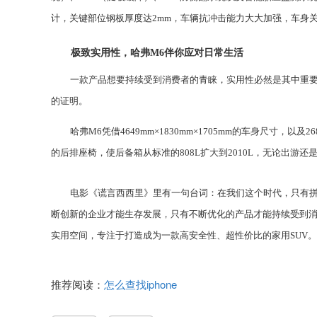
计，关键部位钢板厚度达
2mm
，车辆抗冲击能力大大加强，车身
极致实用性，哈
弗
M6
伴你应对日常生活
一款产品想要持续受到消费者的青睐，实用性必然是其中重
的证明。
哈
弗
M6
凭借
4649mm
×
1830mm
×
1705mm
的车身尺寸，以及
26
的后排座椅，使
后备箱从标准
的
808L
扩大到
2010L
，无论出游还
电影《谎言西西里》里有一句台词：在我们这个时代，只有
断创新的企业才能生存发展，只有不断优化的产品才能持续受到
实用空间，专注于打造成为一款高安全性、超性价比的家用
SUV
。
推荐阅读：
怎么查找iphone