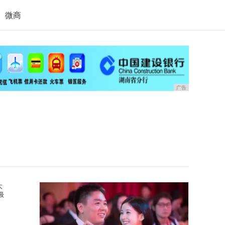
微商
广告
大
级