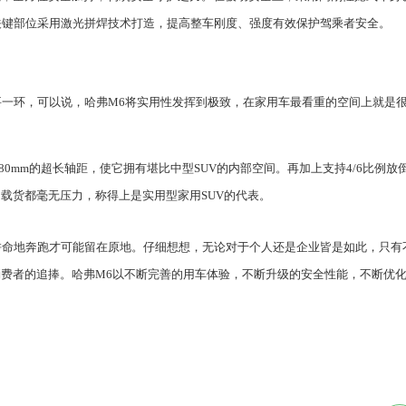
关键部位采用激光拼焊技术打造，提高整车刚度、强度有效保护驾乘者安全。
要一环，可以说，哈
弗
M6
将实用性发挥到极致，在家用车最看重的空间上就是
80mm
的超长轴距，使它拥有堪比中型
SUV
的内部空间。再加上支持
4/6
比例放
是载货都毫无压力，称得上是实用型家用
SUV
的代表。
拼命地奔跑才可能留在原地。仔细想想，无论对于个人还是企业皆是如此，只有
消费者的追捧。哈
弗
M6
以不断完善的用车体验，不断升级的安全性能
，不断优