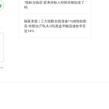
“指标当钱花”蔚来持标人特权你都知道了
吗
隔夜美股 | 三大指数全线涨逾1%纳指创新
高 特斯拉(TSLA.US)尾盘窄幅迅速收窄至
近14%
一