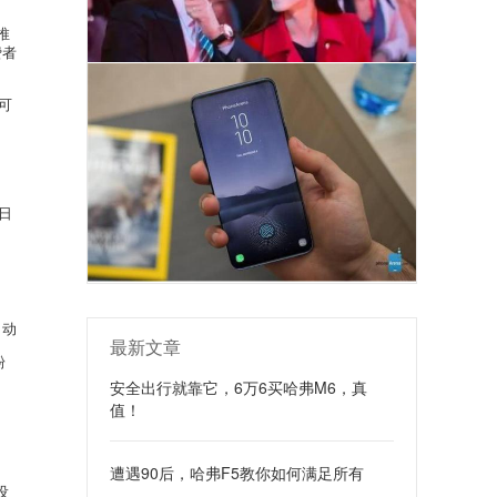
推
费者
可
日
自动
最新文章
粉
安全出行就靠它，6万6买哈弗M6，真
值！
遭遇90后，哈弗F5教你如何满足所有
设