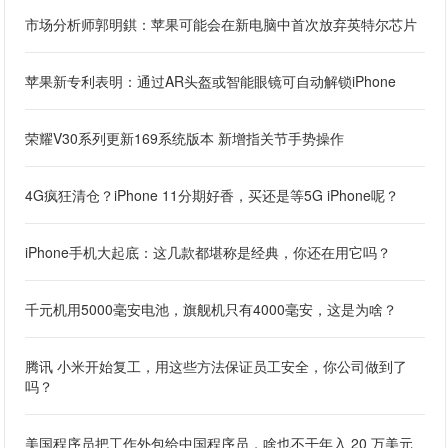
市场分析师郭明錤：苹果可能会在新电脑中首次放弃英特尔芯片
苹果新专利表明：通过AR头盔或智能眼镜可自动解锁iPhone
荣耀V30系列更新169系统版本 新增指关节手势操作
4G疯狂清仓？iPhone 11分期好香，买还是等5G iPhone呢？
iPhone手机大起底：这几款都堪称是经典，你还在用它吗？
千元机用5000毫安电池，旗舰机只有4000毫安，这是为啥？
腾讯 小米开始复工，用这些方法保证员工安全，你公司做到了
吗？
美国程序员把工作外包给中国程序员，啥也不干年入 20 万美元