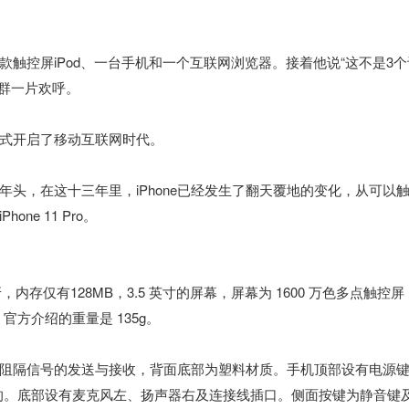
触控屏iPod、一台手机和一个互联网浏览器。接着他说“这不是3个
人群一片欢呼。
式开启了移动互联网时代。
个年头，在这十三年里，iPhone已经发生了翻天覆地的变化，从可以
ne 11 Pro。
，内存仅有128MB，3.5 英寸的屏幕，屏幕为 1600 万色多点触控屏
米。官方介绍的重量是 135g。
金属阻隔信号的发送与接收，背面底部为塑料材质。手机顶部设有电源
卡的。底部设有麦克风左、扬声器右及连接线插口。侧面按键为静音键