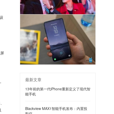
设
触屏
最新文章
，
13年前的第一代iPhone重新定义了现代智
能手机
键、
Blackview MAX1智能手机发布：内置投
及
影仪