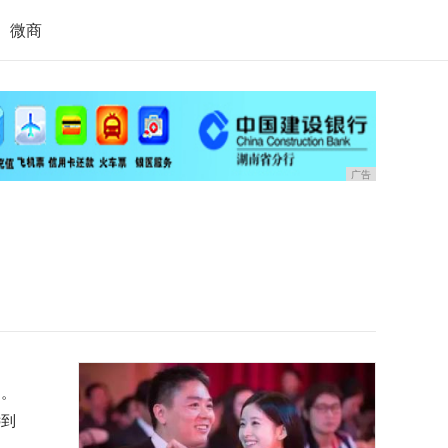
微商
广告
列。
远到