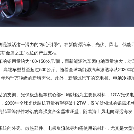
则是激活这一潜力的“核心引擎”。在新能源汽车、光伏、风电、储能
其“金属之王”地位的产业支柱。
的铝用量约为100-150公斤/辆，而新能源汽车因电池重量较大，对
辆，高端车型甚至超过500公斤。随着全球新能源汽车渗透率从2020年
创造了年均千万吨级的新增需求。此外，新能源汽车的充电桩、电池冷却
电站的支架、光伏板边框等核心部件均以铝为主要原材料，1GW光伏
数据，2030年全球光伏装机容量有望突破1.2TW，仅光伏领域的铝需求
、机舱罩等部件对铝的高强度合金需求旺盛，随着海上风电向深远海发
能系统的外壳、散热部件、电极集流体等均需使用铝材料，尤其是大型