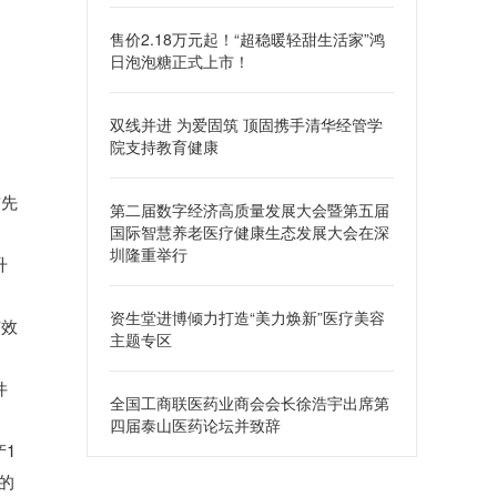
售价2.18万元起！“超稳暖轻甜生活家”鸿
日泡泡糖正式上市！
双线并进 为爱固筑 顶固携手清华经管学
院支持教育健康
首先
第二届数字经济高质量发展大会暨第五届
国际智慧养老医疗健康生态发展大会在深
圳隆重举行
升
资生堂进博倾力打造“美力焕新”医疗美容
有效
主题专区
为
件
全国工商联医药业商会会长徐浩宇出席第
四届泰山医药论坛并致辞
1
的