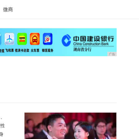
微商
广告
金、
蚀性
身