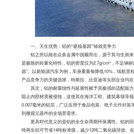
一、天生优势：铝的“硬核基因”铸就竞争力
铝之所以能在众多金属中脱颖而出，源于其与生俱来
是极致的轻量化特性，铝的密度仅为2.7g/cm³，不足
器”。以新能源汽车为例，车身重量每降低10%，续航里
产品竞争力的关键选择，特斯拉、比亚迪等头部企业均在
其次，铝的耐腐蚀性与延展性赋予其极强的适配能力
阻止内部材质被侵蚀，这使其在海洋工程、建筑幕墙等领
0.007毫米的铝箔，广泛应用于食品包装、电子元件封
到微观元器件的全场景需求。
更具时代意义的是铝的全生命周期环保属性。铝的回
吨再生铝可节省14吨标准煤，减少12吨二氧化碳排放。