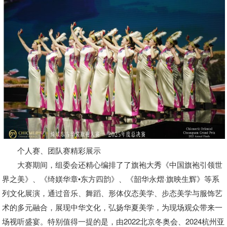
个人赛、团队赛精彩展示
大赛期间，组委会还精心编排了了旗袍大秀《中国旗袍引领世
界之美》、《绮媄华章•东方四韵》、《韶华永熠·旗映生辉》等系
列文化展演，通过音乐、舞蹈、形体仪态美学、步态美学与服饰艺
术的多元融合，展现中华文化，弘扬华夏美学，为现场观众带来一
场视听盛宴。特别值得一提的是，由2022北京冬奥会、2024杭州亚