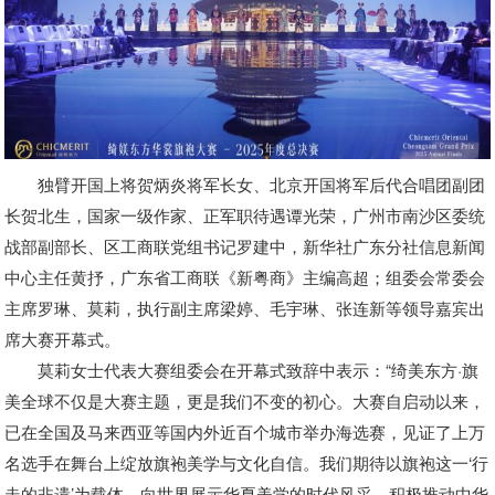
独臂开国上将贺炳炎将军长女、北京开国将军后代合唱团副团
长贺北生，国家一级作家、正军职待遇谭光荣，广州市南沙区委统
战部副部长、区工商联党组书记罗建中，新华社广东分社信息新闻
中心主任黄抒，广东省工商联《新粤商》主编高超；组委会常委会
主席罗琳、莫莉，执行副主席梁婷、毛宇琳、张连新等领导嘉宾出
席大赛开幕式。
莫莉女士代表大赛组委会在开幕式致辞中表示：“绮美东方·旗
美全球不仅是大赛主题，更是我们不变的初心。大赛自启动以来，
已在全国及马来西亚等国内外近百个城市举办海选赛，见证了上万
名选手在舞台上绽放旗袍美学与文化自信。我们期待以旗袍这一‘行
走的非遗’为载体，向世界展示华夏美学的时代风采，积极推动中华