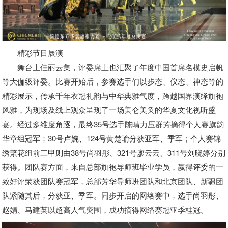
精彩节目展演
舞台上佳丽云集，评委席上也汇聚了年度中国首席名模史启帆
等大伽级评委。比赛开始后，参赛选手们以步态、仪态、神态等的
精彩展示，传承千年衣冠礼韵与中华典雅气度，跨越国界演绎旗袍
风雅，为现场及线上观众呈现了一场美仑美奂的华夏文化视听盛
宴。经过多维度角逐，最终35号选手陈晴力压群芳摘得个人赛旗韵
华章组冠军；30号卢婉、124号黄楚瑜分获亚军、季军；个人赛锦
绣繁花组前三甲则由38号尚羽彤、321号廖云云、311号刘晓婷分别
获得。团队赛方面，来自总部旗袍导师班毕业学员，赢得评委的一
致好评荣获团队赛冠军，总部芳华导师班团队和北京团队、新疆团
队紧随其后，分获亚、季军。同步开启的网络赛中，选手尚羽彤、
赵娟、马建英以超高人气突围，成功摘得网络赛冠亚季桂冠。