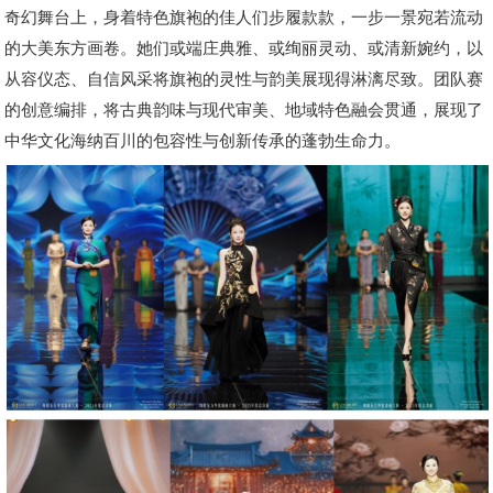
奇幻舞台上，身着特色旗袍的佳人们步履款款，一步一景宛若流动
的大美东方画卷。她们或端庄典雅、或绚丽灵动、或清新婉约，以
从容仪态、自信风采将旗袍的灵性与韵美展现得淋漓尽致。团队赛
的创意编排，将古典韵味与现代审美、地域特色融会贯通，展现了
中华文化海纳百川的包容性与创新传承的蓬勃生命力。