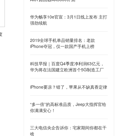
华为畅享10e官宣：3月1日线上发布 主打
强劲续航
度
2019全球手机单品销量排名：老款
iPhone夺冠，仅一款国产手机上榜
科技早报｜百度Q4季度净利润63亿元，
华为将在法国建立欧洲首个5G制造工厂
iPhone要凉？错了，苹果从不缺真香定律
“多一倍”的高标准品质，Jeep大指挥官给
你满满安心！
三大电信央企告诉你：宅家期间你都在干
啥