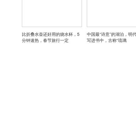
比折叠水壶还好用的烧水杯，5
中国最“诗意”的湖泊，明
分钟速热，春节旅行一定
写进书中，古称“琉璃