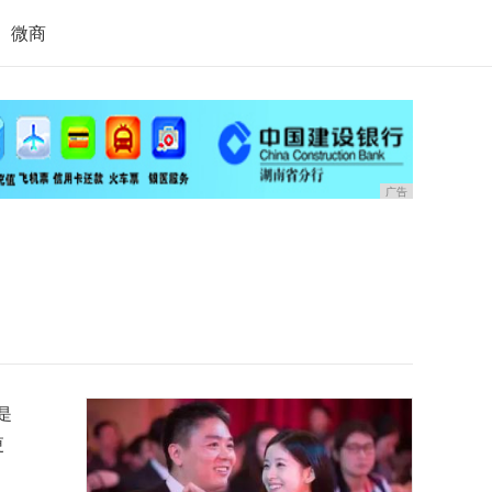
微商
广告
是
更